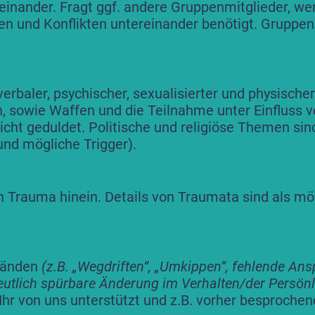
nander. Fragt ggf. andere Gruppenmitglieder, wenn
n und Konflikten untereinander benötigt. Gruppenk
erbaler, psychischer, sexualisierter und physische
, sowie Waffen und die Teilnahme unter Einfluss vo
cht geduldet. Politische und religiöse Themen si
nd mögliche Trigger).
in Trauma hinein. Details von Traumata sind als mö
ständen
(z.B. „Wegdriften“, „Umkippen“, fehlende Ans
eutlich spürbare Änderung im Verhalten/der Persönl
hr von uns unterstützt und z.B. vorher besprochene